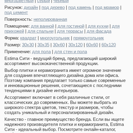
многоцветный
|
серый
|
черный
Рисунок:
дизайн
|
под дерево
|
под камень
|
под мрамор
|
под цемент
Поверхность:
неполированная
Помещение:
для ванной
|
для гостиной
|
для кухни
|
для
прихожей
|
для спальни
|
для террасы
|
для фасада
Форма:
квадрат
|
многоугольник
|
прямоугольник
Размер:
30х30
|
30x35
|
30х60
|
30х120
|
60x60
|
60x120
Применение:
для пола
|
для стен и пола
Estima Сити - ведущий бренд, предлагающий широкий
ассортимент высококачественной продукции.
Выбор плитки и керамогранита имеет огромное значение
для создания впечатляющего дизайна дома или офиса.
Поэтому компания предлагает только самые современные
и инновационные решения, сочетающиеся с последними
тенденциями в дизайне интерьеров.
Ассортимент включает в себя различные стили, от
классических до современных. Вы можете выбрать из
широкого спектра цветов, текстур и размеров, чтобы
создать уникальный и персонализированный дизайн.
Качество - главное преимущество бренда. Если вы ищете
надежного производителя плитки и керамогранита, Estima
Сити - идеальный выбор. Посмотрите онлайн-каталог,