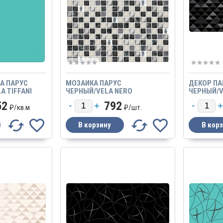
А ПАРУС
МОЗАИКА ПАРУС
ДЕКОР ПА
 TIFFANI
ЧЕРНЫЙ/VELA NERO
ЧЕРНЫЙ/V
52
792
₽/
кв.м
₽/
шт.