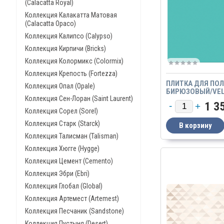
(Calacatta Royal)
Коллекция Калакатта Матовая
(Calacatta Opaco)
Коллекция Калипсо (Calypso)
Коллекция Кирпичи (Bricks)
Коллекция Колормикс (Colormix)
Коллекция Крепость (Fortezza)
ПЛИТКА ДЛЯ ПОЛ
Коллекция Опал (Opale)
БИРЮЗОВЫЙ/VELA
Коллекция Сен-Лоран (Saint Laurent)
1 3
Коллекция Сорел (Sorel)
Коллекция Старк (Starck)
Коллекция Талисман (Talisman)
Коллекция Хюгге (Hygge)
Коллекция Цемент (Cemento)
Коллекция Эбри (Ebri)
Коллекция Глобал (Global)
Коллекция Артемест (Artemest)
Коллекция Песчаник (Sandstone)
Коллекция Пустыня (Desert)