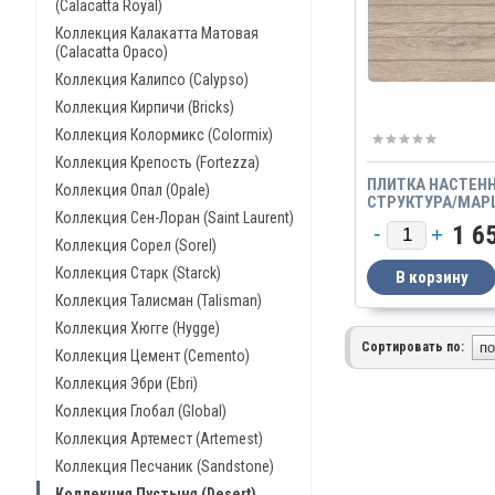
(Calacatta Royal)
Коллекция Калакатта Матовая
(Calacatta Opaco)
Коллекция Калипсо (Calypso)
Коллекция Кирпичи (Bricks)
Коллекция Колормикс (Colormix)
Коллекция Крепость (Fortezza)
ПЛИТКА НАСТЕНН
Коллекция Опал (Opale)
СТРУКТУРА/MAP
Коллекция Сен-Лоран (Saint Laurent)
STRUTTURA
1 6
Коллекция Сорел (Sorel)
Коллекция Старк (Starck)
Коллекция Талисман (Talisman)
Коллекция Хюгге (Hygge)
Сортировать по:
Коллекция Цемент (Cemento)
Коллекция Эбри (Ebri)
Коллекция Глобал (Global)
Коллекция Артемест (Artemest)
Коллекция Песчаник (Sandstone)
Коллекция Пустыня (Desert)