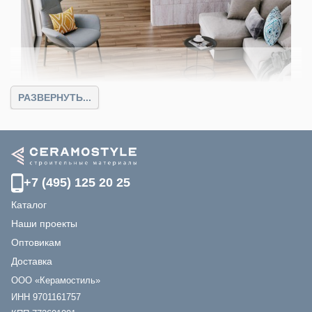
РАЗВЕРНУТЬ...
Коллекция Ragtime (Estima City)
1260
От
руб.
Цвет
: бежевый, белый, серый
Размер
: 30.6x60.9, 40.5x40.5
+7 (495) 125 20 25
Каталог
Наши проекты
Оптовикам
Доставка
ООО «Керамостиль»
ИНН 9701161757