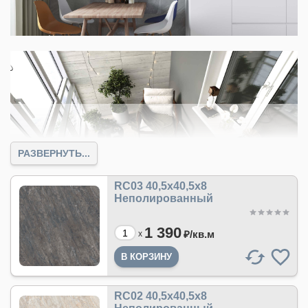
РАЗВЕРНУТЬ...
RC03 40,5x40,5x8
Неполированный
1 390
От
1295
руб.
₽/
кв.м
x
Производитель:
Estima Сити
Цвет:
белый
,
серый
,
черный
RC02 40,5x40,5x8
Размер:
30x60
,
40x40