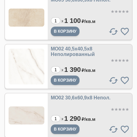
1 100
₽/
кв.м
x
MO02 40,5x40,5х8
Неполированный
1 390
₽/
кв.м
x
MO02 30,6x60,9x8 Непол.
1 290
₽/
кв.м
x