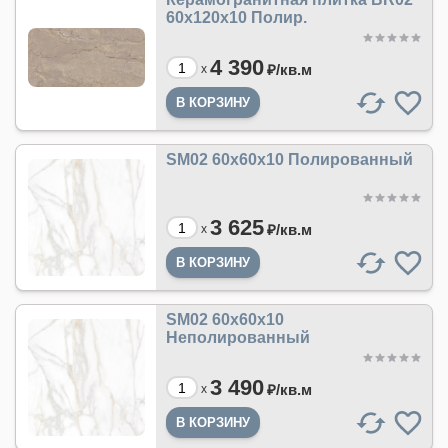
60x120x10 Полир.
4 390
₽/
кв.м
x
SM02 60x60x10 Полированный
3 625
₽/
кв.м
x
SM02 60x60x10
Неполированный
3 490
₽/
кв.м
x