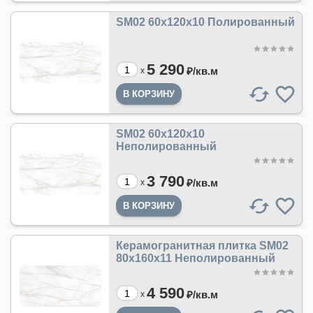
SM02 60x120x10 Полированный
5 290
₽/
кв.м
x
SM02 60x120x10
Неполированный
3 790
₽/
кв.м
x
Керамогранитная плитка SM02
80x160x11 Неполированный
4 590
₽/
кв.м
x