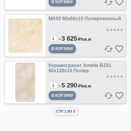
MA02 60x60x10 Полированный
3 625
₽/
кв.м
x
Керамогранит Ametis BZ01
60x120x10 Полир.
5 290
₽/
кв.м
x
СТР. 1 ИЗ 3