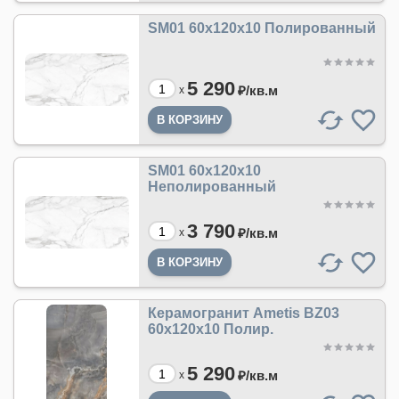
SM01 60x120x10 Полированный
5 290
₽/
кв.м
x
SM01 60x120x10
Неполированный
3 790
₽/
кв.м
x
Керамогранит Ametis BZ03
60x120x10 Полир.
5 290
₽/
кв.м
x