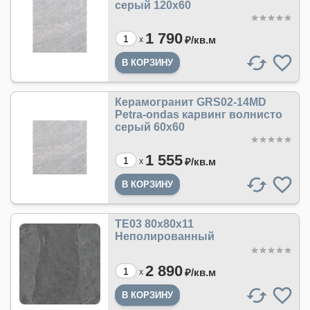
серый 120x60
1 790
₽/
кв.м
x
Керамогранит GRS02-14MD
Petra-ondas карвинг волнисто
серый 60x60
1 555
₽/
кв.м
x
TE03 80x80x11
Неполированный
2 890
₽/
кв.м
x