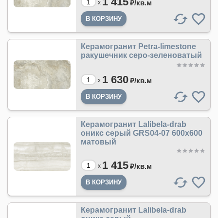
1 415
₽/
кв.м
x
Керамогранит Petra-limestone
ракушечник серо-зеленоватый
1 630
₽/
кв.м
x
Керамогранит Lalibela-drab
оникс серый GRS04-07 600х600
матовый
1 415
₽/
кв.м
x
Керамогранит Lalibela-drab