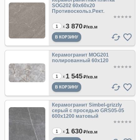
SOG202 60x60x20
Противоскольз.Рект.
3 870
₽/
кв.м
x
Керамогранит MOG201
полированный 60x120
1 545
₽/
кв.м
x
Керамогранит Simbel-grizzly
серый с проседью GRS05-05
600х1200 матовый
1 630
₽/
кв.м
x