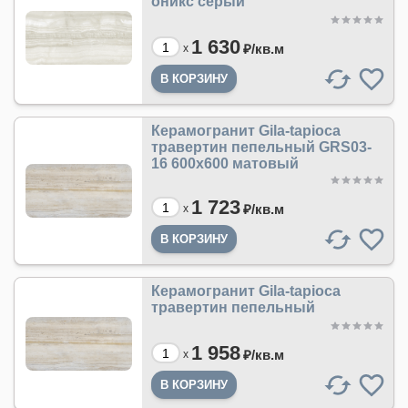
оникс серый
1 630
₽/
кв.м
x
Керамогранит Gila-tapioca
травертин пепельный GRS03-
16 600х600 матовый
1 723
₽/
кв.м
x
Керамогранит Gila-tapioca
травертин пепельный
1 958
₽/
кв.м
x