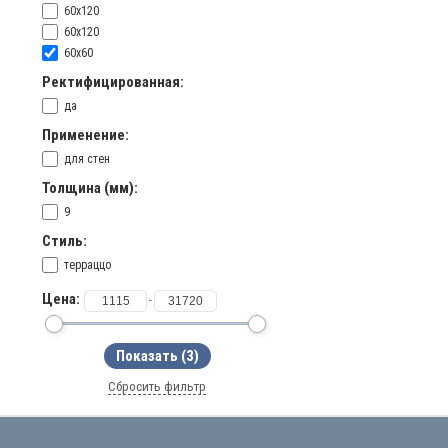
60x120
60х120
60х60
Ректифицированная:
да
Применение:
для стен
Толщина (мм):
9
Стиль:
терраццо
Цена:
-
Сбросить фильтр