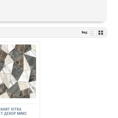
Вид:
АНИТ VITRA
T ДЕКОР МИКС
 7ЛПР 60Х60