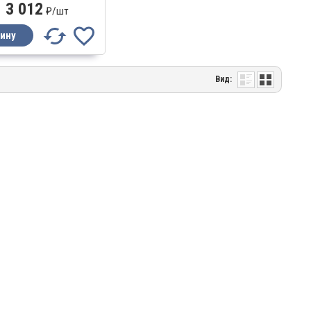
3 012
₽/
шт
Вид: