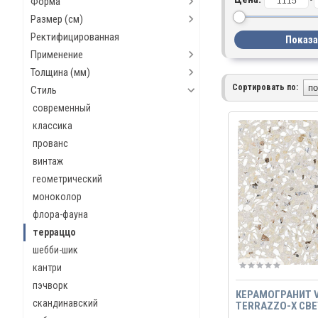
Форма
-
Размер (см)
Ректифицированная
Применение
Толщина (мм)
Сортировать по:
Стиль
современный
классика
прованс
винтаж
геометрический
моноколор
флора-фауна
терраццо
шебби-шик
кантри
пэчворк
КЕРАМОГРАНИТ 
скандинавский
TERRAZZO-X СВ
ЛАППАТО РЕКТИФ