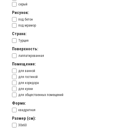
серый
Рисунок:
под бетон
под мрамор
Страна:
Турция
Поверхность:
лаппатированная
Помещение:
для ванной
для гостиной
для коридора
для кухни
для общественных помещений
Форма:
квадратная
Размер (см):
30х60