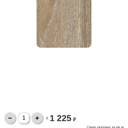
1 225
X
₽
Цена указана за
кв.м