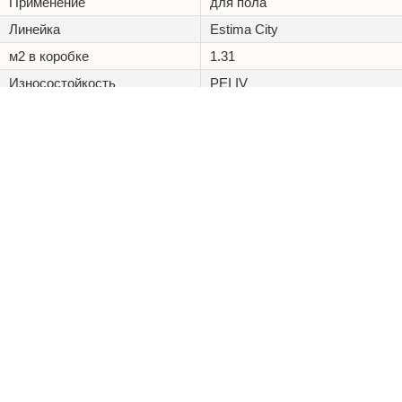
Применение
для пола
Линейка
Estima City
м2 в коробке
1.31
Износостойкость
PEI IV
Морозостойкость,
Доп. свойства
Химическая стойкость
+7 (495) 125 20 25
Каталог
Наши проекты
Оптовикам
Доставка
ООО «Керамостиль»
ИНН 9701161757
КПП 772601001