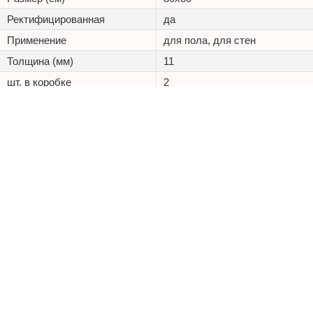
Ректифицированная
да
Применение
для пола, для стен
Толщина (мм)
11
шт. в коробке
2
м2 в коробке
1.28
Износостойкость
PEI III
+7 (495) 125 20 25
Каталог
Наши проекты
Оптовикам
Доставка
ООО «Керамостиль»