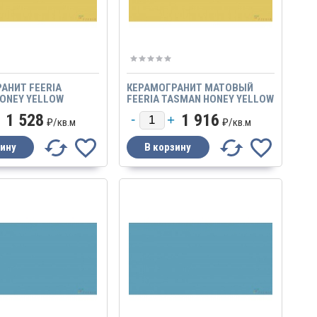
АНИТ FEERIA
КЕРАМОГРАНИТ МАТОВЫЙ
ONEY YELLOW
FEERIA TASMAN HONEY YELLOW
ТАСМАНИЙСКИЙ МЕД
ЖЕЛТЫЙ ТАСМАНИЙСКИЙ МЕД
1 528
1 916
600Х600 МАТОВЫЙ
₽/
кв.м
₽/
кв.м