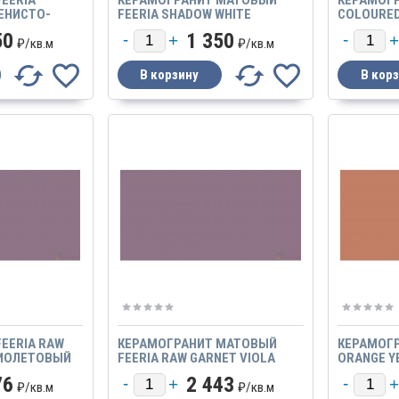
ЕНИСТО-
FEERIA SHADOW WHITE
COLOURE
00Х600
ТЕНИСТО-БЕЛЫЙ
GTF 422 
50
1 350
₽/
кв.м
₽/
кв.м
EERIA RAW
КЕРАМОГРАНИТ МАТОВЫЙ
КЕРАМОГР
ФИОЛЕТОВЫЙ
FEERIA RAW GARNET VIOLA
ORANGE Y
600Х600
ФИОЛЕТОВЫЙ ГРАНАТ
ЖЕЛТЫЙ G
76
2 443
МАТОВЫЙ
₽/
кв.м
₽/
кв.м