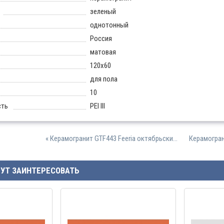
зеленый
однотонный
Россия
матовая
120х60
для пола
10
сть
PEI III
« Керамогранит GTF443 Feeria октябрьски...
Керамограни
ГУТ ЗАИНТЕРЕСОВАТЬ