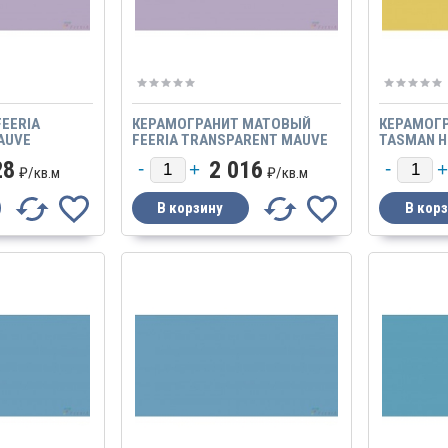
EERIA
КЕРАМОГРАНИТ МАТОВЫЙ
КЕРАМОГР
AUVE
FEERIA TRANSPARENT MAUVE
TASMAN H
ЛОВЫЙ GTF
ПРОЗРАЧНЫЙ ЛИЛОВЫЙ
ЖЕЛТЫЙ 
28
2 016
ТОВЫЙ
GTF 467 
₽/
кв.м
₽/
кв.м