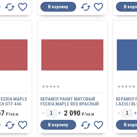
EERIA MAPLE
КЕРАМОГРАНИТ МАТОВЫЙ
КЕРАМОГР
ЕН GTF 446
FEERIA MAPLE RED КРАСНЫЙ
LAZULI B
ЫЙ
КЛЕН
GTF 484 
67
2 090
₽/
кв.м
₽/
кв.м