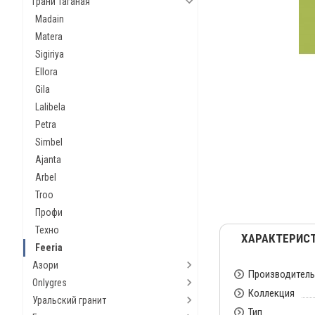
Грани Таганая
Madain
Matera
Sigiriya
Ellora
Gila
Lalibela
Petra
Simbel
Ajanta
Arbel
Troo
Профи
Техно
ХАРАКТЕРИС
Feeria
Азори
Производитель
Onlygres
Коллекция
Уральский гранит
Тип