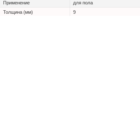
Применение
для пола
Толщина (мм)
9
Стиль
классика
+7 (495) 125 20 25
Каталог
Наши проекты
Оптовикам
Доставка
ООО «Керамостиль»
ИНН 9701161757
КПП 772601001
ОГРН 1207700323016
Адрес: