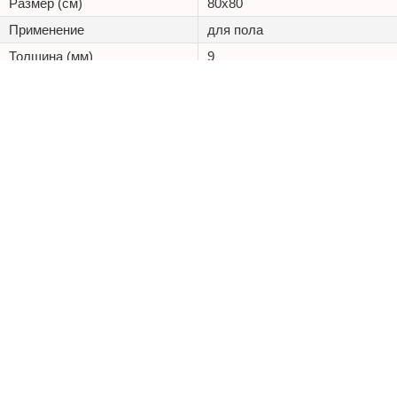
Размер (см)
80x80
Применение
для пола
Толщина (мм)
9
Стиль
классика
+7 (495) 125 20 25
Каталог
Наши проекты
Оптовикам
Доставка
ООО «Керамостиль»
ИНН 9701161757
КПП 772601001
ОГРН 1207700323016