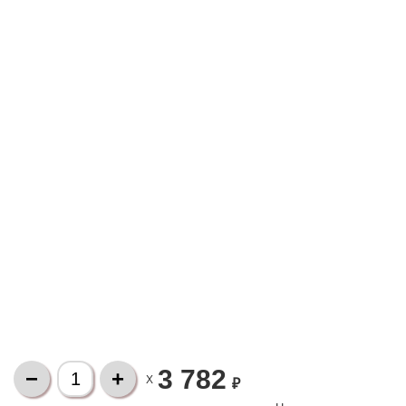
3 782
X
₽