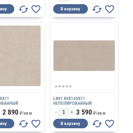
80X11
LN01 80X160X11
ОВАННЫЙ
НЕПОЛИРОВАННЫЙ
2 890
3 590
₽/
кв.м
₽/
кв.м