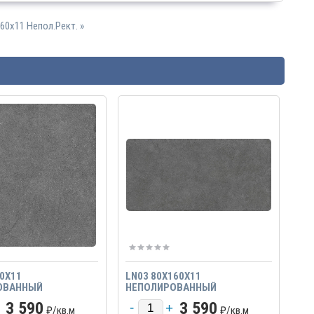
60x11 Непол.Рект. »
80X11
LN03 80X160X11
ОВАННЫЙ
НЕПОЛИРОВАННЫЙ
3 590
3 590
₽/
кв.м
₽/
кв.м