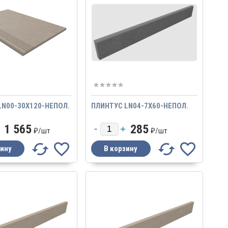
LN00-30X120-НЕПОЛ.
ПЛИНТУС LN04-7X60-НЕПОЛ.
1 565
285
₽/
шт
₽/
шт