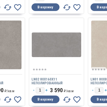
LN02 80X160X11
LN01 80X
ЫЙ
НЕПОЛИРОВАННЫЙ
НЕПОЛИР
90
3 590
₽/
кв.м
₽/
кв.м