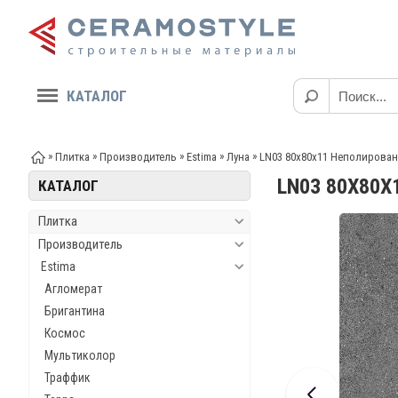
КАТАЛОГ
»
»
»
»
»
Плитка
Производитель
Estima
Луна
LN03 80x80x11 Неполирова
LN03 80X80
КАТАЛОГ
Плитка
Производитель
Estima
Агломерат
Бригантина
Космос
Мультиколор
Траффик