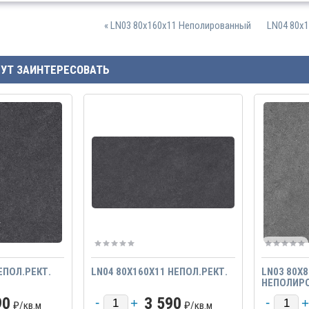
« LN03 80x160x11 Неполированный
LN04 80x1
ГУТ ЗАИНТЕРЕСОВАТЬ
ЕПОЛ.РЕКТ.
LN04 80X160X11 НЕПОЛ.РЕКТ.
LN03 80X
НЕПОЛИР
90
3 590
₽/
кв.м
₽/
кв.м