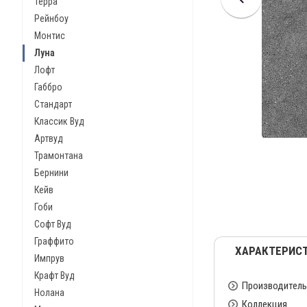
Терра
Рейнбоу
Монтис
Луна
Лофт
Габбро
Стандарт
Классик Вуд
Артвуд
Трамонтана
Бернини
Кейв
Гоби
Софт Вуд
Граффито
ХАРАКТЕРИС
Импрув
Крафт Вуд
Производитель
Нолана
Коллекция