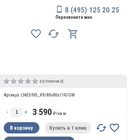
8 (495) 125 20 25
Перезвоните мне
(голосов
)
0.0
0
Артикул: LN03/NS_R9/80x80x11R/GW
3 590
₽/
кв.м
Купить в 1 клик