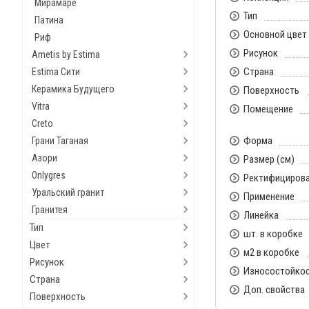
Мирамаре
Тип
Патина
Основной цвет
Риф
Рисунок
Ametis by Estima
Страна
Estima Сити
Керамика Будущего
Поверхность
Vitra
Помещение
Creto
Форма
Грани Таганая
Азори
Размер (см)
Onlygres
Ректифициров
Уральский гранит
Применение
Гранитея
Линейка
Тип
шт. в коробке
Цвет
м2 в коробке
Рисунок
Износостойко
Страна
Доп. свойства
Поверхность