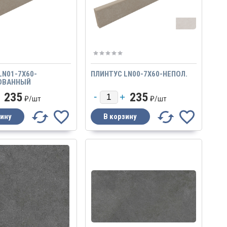
LN01-7X60-
ПЛИНТУС LN00-7X60-НЕПОЛ.
ОВАННЫЙ
235
235
₽/
шт
₽/
шт