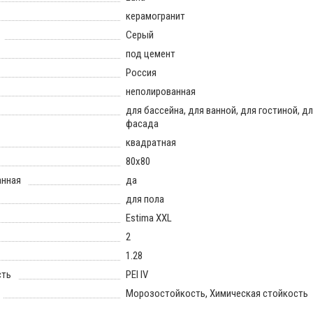
керамогранит
Серый
под цемент
Россия
неполированная
для бассейна, для ванной, для гостиной, дл
фасада
квадратная
80x80
анная
да
для пола
Estima XXL
2
1.28
сть
PEI IV
Морозостойкость, Химическая стойкость