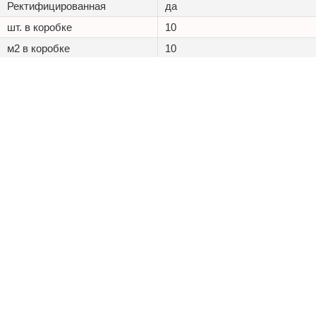
Ректифицированная
да
шт. в коробке
10
м2 в коробке
10
Морозостойкость,
Доп. свойства
Химическая стойкость
+7 (495) 125 20 25
Каталог
Наши проекты
Оптовикам
Доставка
ООО «Керамостиль»
ИНН 9701161757
КПП 772601001
ОГРН 1207700323016