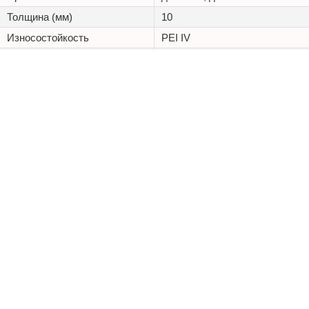
Толщина (мм)
10
Износостойкость
PEI IV
Морозостойкость,
Доп. свойства
Химическая стойкость
+7 (495) 125 20 25
Каталог
Наши проекты
Оптовикам
Доставка
ООО «Керамостиль»
ИНН 9701161757
КПП 772601001
ОГРН 1207700323016