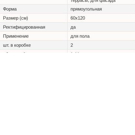
террасы, для фасада
Форма
прямоугольная
Размер (см)
60x120
Ректифицированная
да
Применение
для пола
шт. в коробке
2
м2 в коробке
1.44
Износостойкость
0.18 г/см2
Морозостойкость,
Доп. свойства
Химическая стойкость
+7 (495) 125 20 25
Каталог
Наши проекты