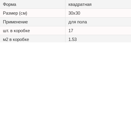
Форма
квадратная
Размер (см)
30x30
Применение
для пола
шт. в коробке
17
м2 в коробке
1.53
Износостойкость
0.18 г/см2
Морозостойкость,
Доп. свойства
Химическая стойкость
+7 (495) 125 20 25
Каталог
Наши проекты
Оптовикам
Доставка