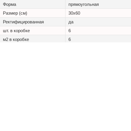
Форма
прямоугольная
Размер (см)
30x60
Ректифицированная
да
шт. в коробке
6
м2 в коробке
6
Износостойкость
PEI IV
Морозостойкость,
Доп. свойства
Химическая стойкость
+7 (495) 125 20 25
Каталог
Наши проекты
Оптовикам
Доставка