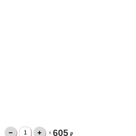
605
X
₽