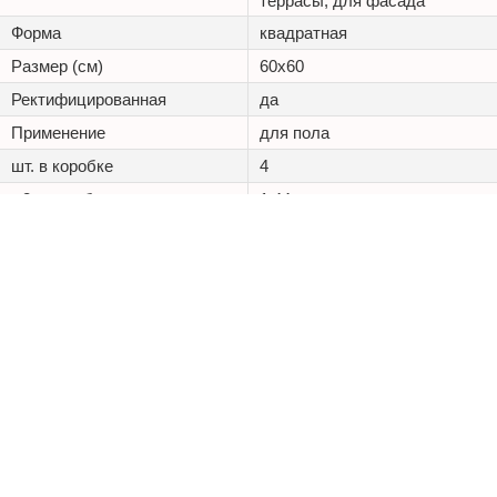
террасы, для фасада
Форма
квадратная
Размер (см)
60x60
Ректифицированная
да
Применение
для пола
шт. в коробке
4
м2 в коробке
1.44
Износостойкость
PEI III
Морозостойкость,
Доп. свойства
Химическая стойкость
+7 (495) 125 20 25
Каталог
Наши проекты